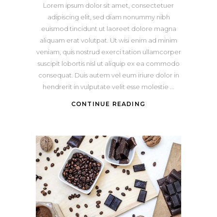
Lorem ipsum dolor sit amet, consectetuer
adipiscing elit, sed diam nonummy nibh
euismod tincidunt ut laoreet dolore magna
aliquam erat volutpat. Ut wisi enim ad minim
veniam, quis nostrud exerci tation ullamcorper
suscipit lobortis nisl ut aliquip ex ea commodo
consequat. Duis autem vel eum iriure dolor in
hendrerit in vulputate velit esse molestie
CONTINUE READING