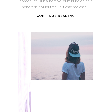
consequat. Duis autem vel eum iriure dolor in
hendrerit in vulputate velit esse molestie
CONTINUE READING