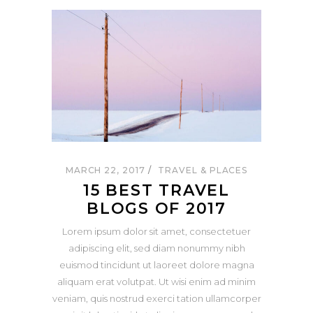
MARCH 22, 2017
TRAVEL & PLACES
15 BEST TRAVEL
BLOGS OF 2017
Lorem ipsum dolor sit amet, consectetuer
adipiscing elit, sed diam nonummy nibh
euismod tincidunt ut laoreet dolore magna
aliquam erat volutpat. Ut wisi enim ad minim
veniam, quis nostrud exerci tation ullamcorper