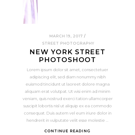
MARCH 19, 2017
STREET PHOTOGRAPHY
NEW YORK STREET
PHOTOSHOOT
Lorem ipsum dolor sit amet, consectetuer
adipiscing elit, sed diam nonummy nibh
euismod tincidunt ut laoreet dolore magna
aliquam erat volutpat. Ut wisi enim ad minim
veniam, quis nostrud exerci tation ullamcorper
suscipit lobortis nisl ut aliquip ex ea commodo
consequat. Duis autem vel eum iriure dolor in
hendrerit in vulputate velit esse molestie
CONTINUE READING