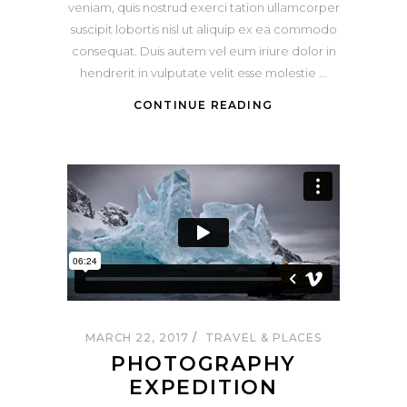
veniam, quis nostrud exerci tation ullamcorper
suscipit lobortis nisl ut aliquip ex ea commodo
consequat. Duis autem vel eum iriure dolor in
hendrerit in vulputate velit esse molestie
CONTINUE READING
MARCH 22, 2017
TRAVEL & PLACES
PHOTOGRAPHY
EXPEDITION