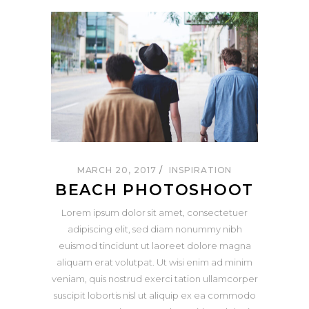
MARCH 20, 2017
INSPIRATION
BEACH PHOTOSHOOT
Lorem ipsum dolor sit amet, consectetuer
adipiscing elit, sed diam nonummy nibh
euismod tincidunt ut laoreet dolore magna
aliquam erat volutpat. Ut wisi enim ad minim
veniam, quis nostrud exerci tation ullamcorper
suscipit lobortis nisl ut aliquip ex ea commodo