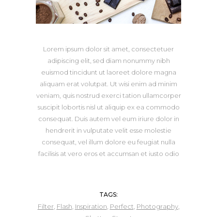
Lorem ipsum dolor sit amet, consectetuer
adipiscing elit, sed diam nonummy nibh
euismod tincidunt ut laoreet dolore magna
aliquam erat volutpat. Ut wisi enim ad minim
veniam, quis nostrud exerci tation ullamcorper
suscipit lobortis nisl ut aliquip ex ea commodo
consequat. Duis autem vel eum iriure dolor in
hendrerit in vulputate velit esse molestie
consequat, vel illum dolore eu feugiat nulla
facilisis at vero eros et accumsan et iusto odio
TAGS:
Filter
,
Flash
,
Inspiration
,
Perfect
,
Photography
,