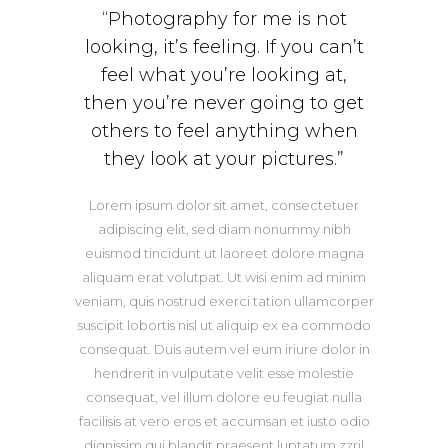
“Photography for me is not
looking, it’s feeling. If you can’t
feel what you’re looking at,
then you’re never going to get
others to feel anything when
they look at your pictures.”
Lorem ipsum dolor sit amet, consectetuer
adipiscing elit, sed diam nonummy nibh
euismod tincidunt ut laoreet dolore magna
aliquam erat volutpat. Ut wisi enim ad minim
veniam, quis nostrud exerci tation ullamcorper
suscipit lobortis nisl ut aliquip ex ea commodo
consequat. Duis autem vel eum iriure dolor in
hendrerit in vulputate velit esse molestie
consequat, vel illum dolore eu feugiat nulla
facilisis at vero eros et accumsan et iusto odio
dignissim qui blandit praesent luptatum zzril