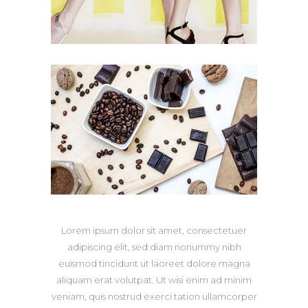
Lorem ipsum dolor sit amet, consectetuer
adipiscing elit, sed diam nonummy nibh
euismod tincidunt ut laoreet dolore magna
aliquam erat volutpat. Ut wisi enim ad minim
veniam, quis nostrud exerci tation ullamcorper