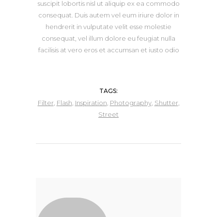
suscipit lobortis nisl ut aliquip ex ea commodo
consequat. Duis autem vel eum iriure dolor in
hendrerit in vulputate velit esse molestie
consequat, vel illum dolore eu feugiat nulla
facilisis at vero eros et accumsan et iusto odio
TAGS:
Filter
,
Flash
,
Inspiration
,
Photography
,
Shutter
,
Street