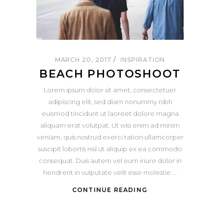
MARCH 20, 2017
INSPIRATION
BEACH PHOTOSHOOT
Lorem ipsum dolor sit amet, consectetuer
adipiscing elit, sed diam nonummy nibh
euismod tincidunt ut laoreet dolore magna
aliquam erat volutpat. Ut wisi enim ad minim
veniam, quis nostrud exerci tation ullamcorper
suscipit lobortis nisl ut aliquip ex ea commodo
consequat. Duis autem vel eum iriure dolor in
hendrerit in vulputate velit esse molestie
CONTINUE READING