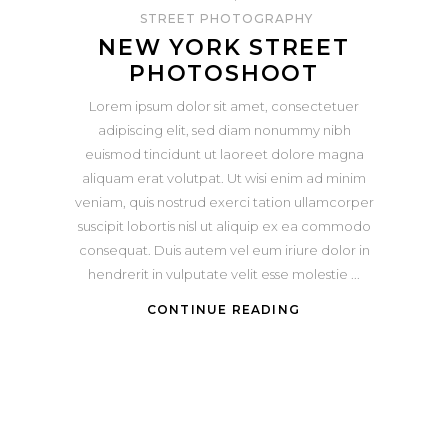
STREET PHOTOGRAPHY
NEW YORK STREET
PHOTOSHOOT
Lorem ipsum dolor sit amet, consectetuer
adipiscing elit, sed diam nonummy nibh
euismod tincidunt ut laoreet dolore magna
aliquam erat volutpat. Ut wisi enim ad minim
veniam, quis nostrud exerci tation ullamcorper
suscipit lobortis nisl ut aliquip ex ea commodo
consequat. Duis autem vel eum iriure dolor in
hendrerit in vulputate velit esse molestie
CONTINUE READING